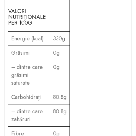
VALORI
NUTRIȚIONALE
PER 100G
Energie (kcal)
330g
Grăsimi
0g
– dintre care
0g
grăsimi
saturate
Carbohidrați
80.8g
– dintre care
80.8g
zahăruri
Fibre
0g