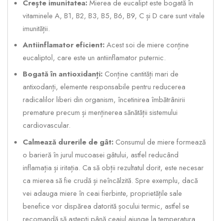
Crește imunitatea:
Mierea de eucalipt este bogată în
vitaminele A, B1, B2, B3, B5, B6, B9, C și D care sunt vitale
imunității.
Antiinflamator eficient:
Acest soi de miere conține
eucaliptol, care este un antiinflamator puternic.
Bogată în antioxidanți:
Conține cantități mari de
antixodanți, elemente responsabile pentru reducerea
radicalilor liberi din organism, încetinirea îmbătrânirii
premature precum și menținerea sănătății sistemului
cardiovascular.
Calmează durerile de gât:
Consumul de miere formează
o barieră în jurul mucoasei gâtului, astfel reducând
inflamația și iritația. Ca să obții rezultatul dorit, este necesar
ca mierea să fie crudă și neîncălzită. Spre exemplu, dacă
vei adauga miere în ceai fierbinte, proprietățile sale
benefice vor dispărea datorită șocului termic, astfel se
recomandă să aștepți până ceaiul ajunge la temperatura