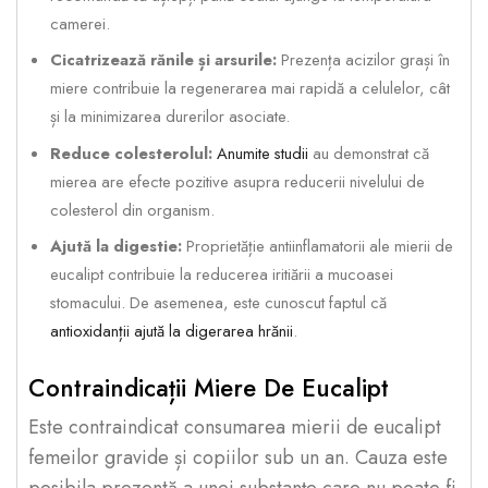
camerei.
Cicatrizează rănile și arsurile:
Prezența acizilor grași în
miere contribuie la regenerarea mai rapidă a celulelor, cât
și la minimizarea durerilor asociate.
Reduce colesterolul:
Anumite studii
au demonstrat că
mierea are efecte pozitive asupra reducerii nivelului de
colesterol din organism.
Ajută la digestie:
Proprietăție antiinflamatorii ale mierii de
eucalipt contribuie la reducerea iritiării a mucoasei
stomacului. De asemenea, este cunoscut faptul că
antioxidanții ajută la digerarea hrănii
.
Contraindicații Miere De Eucalipt
Este contraindicat consumarea mierii de eucalipt
femeilor gravide și copiilor sub un an. Cauza este
posibila prezentă a unei substanțe care nu poate fi