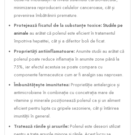
minimizarea reproducerii celulelor canceroase, cât și
prevenirea îmbătrânirii premature.
Protejează ficatul de la substanțe toxice:
Studiile pe
animale
au arătat că polenul este eficient în tratamentul
împotriva hepatitei, cât și a diferitor boli de ficat.
Proprietăți antiinflamatoare:
Anumite studii au arătat că
polenul poate reduce inflamația în anumite zone până la
75%, iar efectul acestuia se poate compara cu
componente farmaceutice cum ar fi analgin sau naproxen.
Îmbunătățește imunitatea:
Proprietăție antialergice și
antimicrobiene în combinație cu concetrația mare de
vitamine și minerale poziționează polenul ca și un aliment
eficient pentru lupta cu gripele sezoniere, cât și întărirea
imunității în general.
Tratează rănile și arsurile:
Polenul este deseori utilizat
pentru a trata arsurile minore și rănile. Acest lucru se