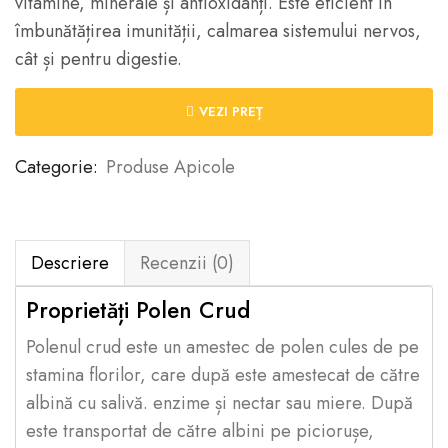
vitamine, minerale și antioxidanți. Este eficient în
îmbunătățirea imunității, calmarea sistemului nervos,
cât și pentru digestie.
VEZI PREȚ
Categorie:
Produse Apicole
Descriere
Recenzii (0)
Proprietăți Polen Crud
Polenul crud este un amestec de polen cules de pe
stamina florilor, care după este amestecat de către
albină cu salivă. enzime și nectar sau miere. După
este transportat de către albini pe piciorușe,