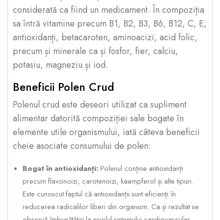
considerată ca fiind un medicament. În compoziția
sa întră vitamine precum B1, B2, B3, B6, B12, C, E,
antioxidanți, betacaroten, aminoacizi, acid folic,
precum și minerale ca și fosfor, fier, calciu,
potasiu, magneziu și iod.
Beneficii Polen Crud
Polenul crud este deseori utilizat ca supliment
alimentar datorită compoziției sale bogate în
elemente utile organismului, iată câteva beneficii
cheie asociate consumului de polen:
Bogat în antioxidanți:
Polenul conține antioxidanți
precum flavonoizi, carotenoizi, kaempferol și alte tipuri.
Este cunoscut faptul că antioxidanții sunt eficienți în
reducerea radicalilor liberi din organism. Ca și rezultat se
observă îmbunătățiri la nivelul sistemului cardiovascular,