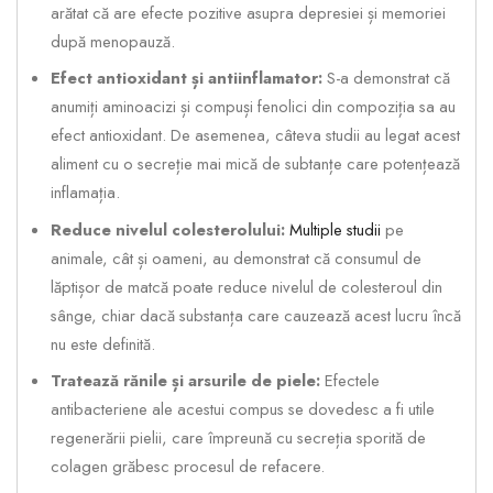
arătat că are efecte pozitive asupra depresiei și memoriei
după menopauză.
Efect antioxidant și antiinflamator:
S-a demonstrat că
anumiți aminoacizi și compuși fenolici din compoziția sa au
efect antioxidant. De asemenea, câteva studii au legat acest
aliment cu o secreție mai mică de subtanțe care potențează
inflamația.
Reduce nivelul colesterolului:
Multiple studii
pe
animale, cât și oameni, au demonstrat că consumul de
lăptișor de matcă poate reduce nivelul de colesteroul din
sânge, chiar dacă substanța care cauzează acest lucru încă
nu este definită.
Tratează rănile și arsurile de piele:
Efectele
antibacteriene ale acestui compus se dovedesc a fi utile
regenerării pielii, care împreună cu secreția sporită de
colagen grăbesc procesul de refacere.