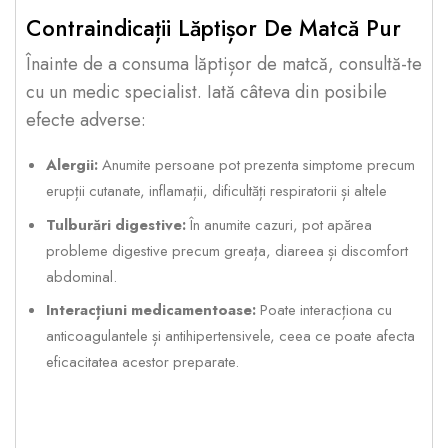
Contraindicații Lăptișor De Matcă Pur
Înainte de a consuma lăptișor de matcă, consultă-te
cu un medic specialist. Iată câteva din posibile
efecte adverse:
Alergii:
Anumite persoane pot prezenta simptome precum
erupții cutanate, inflamații, dificultăți respiratorii și altele
Tulburări digestive:
În anumite cazuri, pot apărea
probleme digestive precum greața, diareea și discomfort
abdominal.
Interacțiuni medicamentoase:
Poate interacționa cu
anticoagulantele și antihipertensivele, ceea ce poate afecta
eficacitatea acestor preparate.