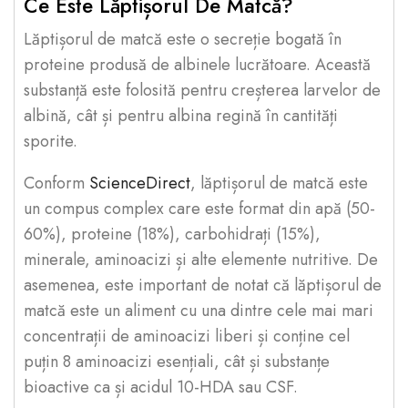
Ce Este Lăptișorul De Matcă?
Lăptișorul de matcă este o secreție bogată în
proteine produsă de albinele lucrătoare. Această
substanță este folosită pentru creșterea larvelor de
albină, cât și pentru albina regină în cantități
sporite.
Conform
ScienceDirect
, lăptișorul de matcă este
un compus complex care este format din apă (50-
60%), proteine (18%), carbohidrați (15%),
minerale, aminoacizi și alte elemente nutritive. De
asemenea, este important de notat că lăptișorul de
matcă este un aliment cu una dintre cele mai mari
concentrații de aminoacizi liberi și conține cel
puțin 8 aminoacizi esențiali, cât și substanțe
bioactive ca și acidul 10-HDA sau CSF.