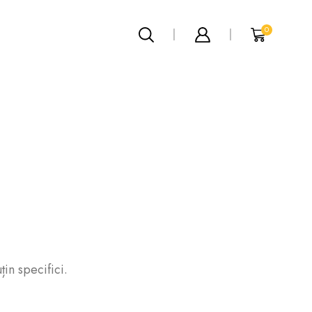
0
Categorii Produse
Chiles
(0)
țin specifici.
Garlic
(0)