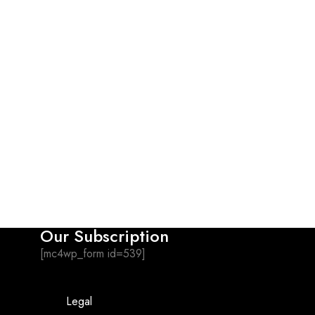
Our Subscription
[mc4wp_form id=539]
Legal