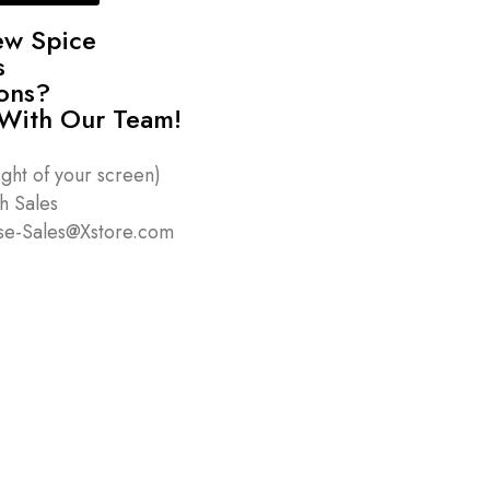
w Spice
s
ions?
With Our Team!
t
ight of your screen)
th Sales
se-Sales@Xstore.com