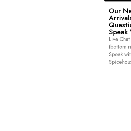
Our Ne
Arrival
Quest
Speak 
Live Cha
(bottom r
Speak wi
Spicehou